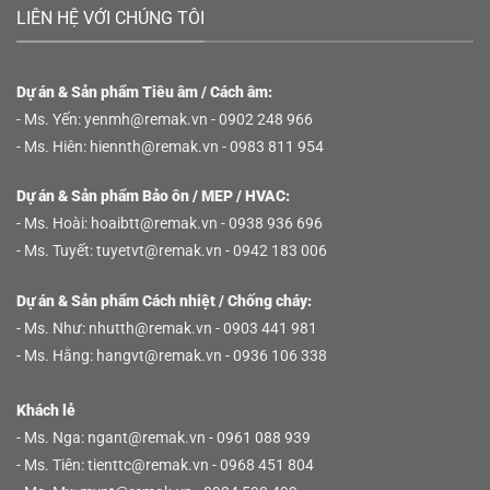
LIÊN HỆ VỚI CHÚNG TÔI
Dự án & Sản phẩm Tiêu âm / Cách âm:
- Ms. Yến:
yenmh@remak.vn
- 0902 248 966
- Ms. Hiên:
hiennth@remak.vn
- 0983 811 954
Dự án & Sản phẩm Bảo ôn / MEP / HVAC:
- Ms. Hoài:
hoaibtt@remak.vn
- 0938 936 696
- Ms. Tuyết:
tuyetvt@remak.vn
- 0942 183 006
Dự án & Sản phẩm Cách nhiệt / Chống cháy:
- Ms. Như:
nhutth@remak.vn
- 0903 441 981
- Ms. Hằng:
hangvt@remak.vn
- 0936 106 338
Khách lẻ
Xin chào! Em là chuyên
viên tư vấn của Remak
- Ms. Nga:
ngant@remak.vn
- 0961 088 939
- Ms. Tiên:
tienttc@remak.vn
- 0968 451 804