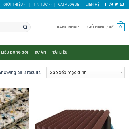
GIỚI THIỆU
TIN TỨC
CATALOGUE
LIÊN HỆ
0
ĐĂNG NHẬP
GIỎ HÀNG /
0
₫
 LIỆU ĐÓNG GÓI
DỰ ÁN
TÀI LIỆU
Showing all 8 results