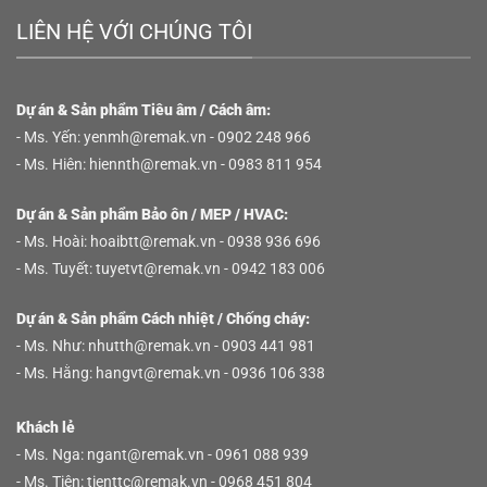
LIÊN HỆ VỚI CHÚNG TÔI
Dự án & Sản phẩm Tiêu âm / Cách âm:
- Ms. Yến:
yenmh@remak.vn
- 0902 248 966
- Ms. Hiên:
hiennth@remak.vn
- 0983 811 954
Dự án & Sản phẩm Bảo ôn / MEP / HVAC:
- Ms. Hoài:
hoaibtt@remak.vn
- 0938 936 696
- Ms. Tuyết:
tuyetvt@remak.vn
- 0942 183 006
Dự án & Sản phẩm Cách nhiệt / Chống cháy:
Xin chào! Em là chuyên
- Ms. Như:
nhutth@remak.vn
- 0903 441 981
viên tư vấn của Remak
- Ms. Hằng:
hangvt@remak.vn
- 0936 106 338
Khách lẻ
- Ms. Nga:
ngant@remak.vn
- 0961 088 939
- Ms. Tiên:
tienttc@remak.vn
- 0968 451 804