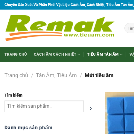
Bỏ
Chuyên Sản Xuất Và Phân Phối Vật Liệu Cách Âm, Cách Nhiệt, Tiêu Âm Tán Âm,
qua
nội
dung
Tìm
kiếm:
TRANG CHỦ
CÁCH ÂM CÁCH NHIỆT
TIÊU ÂM TÁN ÂM
VẬ
Trang chủ
/
Tán Âm, Tiêu Âm
/
Mút tiêu âm
Tìm kiếm
Danh mục sản phẩm