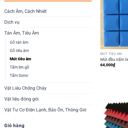
Cách Âm, Cách Nhiệt
Dịch vụ
Tán Âm, Tiêu Âm
Gỗ tán âm
Gỗ tiêu âm
MÚT TIÊU ÂM
Mút tiêu âm
Mút đầu nấm t
64,000
₫
Tấm len gỗ
Tấm Sonic
Vật Liệu Chống Cháy
Vật liệu đóng gói
Vật Tư Cơ Điện Lạnh, Bảo Ôn, Thông Gió
Giỏ hàng