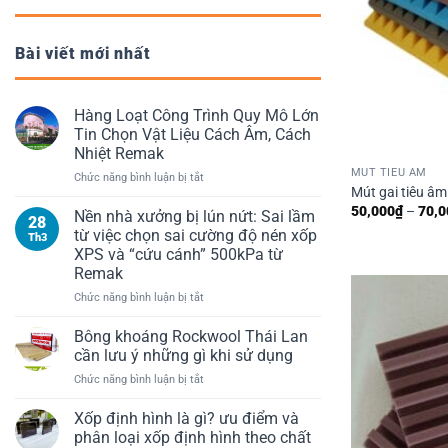
Bài viết mới nhất
Hàng Loạt Công Trình Quy Mô Lớn
Tin Chọn Vật Liệu Cách Âm, Cách
Nhiệt Remak
MÚT TIÊU ÂM
ở
Chức năng bình luận bị tắt
Mút gai tiêu â
Hàng
50,000
₫
–
70,0
Loạt
Nền nhà xưởng bị lún nứt: Sai lầm
28
Công
từ việc chọn sai cường độ nén xốp
Th3
Trình
XPS và “cứu cánh” 500kPa từ
Quy
Remak
Mô
Lớn
ở
Chức năng bình luận bị tắt
Tin
Nền
Chọn
nhà
Bông khoáng Rockwool Thái Lan
Vật
xưởng
cần lưu ý những gì khi sử dụng
Liệu
bị
ở
Chức năng bình luận bị tắt
Cách
lún
Bông
Âm,
nứt:
khoáng
Cách
Xốp định hình là gì? ưu điểm và
Sai
Rockwool
Nhiệt
lầm
phân loại xốp định hình theo chất
Thái