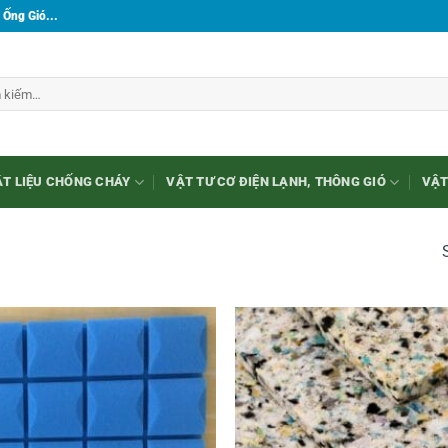
 Ống Gió...
T LIỆU CHỐNG CHÁY
VẬT TƯ CƠ ĐIỆN LẠNH, THÔNG GIÓ
VẬT