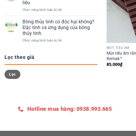
Remak
từ
liệu
Lan
việc
ở
Chức năng bình luận bị tắt
cần
chọn
Xốp
lưu
sai
định
ý
Bông thủy tinh có độc hại không?
cường
hình
những
độ
Đặc tính và ứng dụng của bông
là
gì
nén
thủy tinh.
gì?
khi
xốp
ở
Chức năng bình luận bị tắt
ưu
sử
XPS
Bông
điểm
dụng
và
MÚT TIÊU ÂM
thủy
và
“cứu
Mút tiêu âm rã
tinh
phân
Lọc theo giá
cánh”
Remak™
có
loại
500kPa
85,000
₫
độc
xốp
từ
Giá
Giá
hại
định
Remak
Lọc
tối
tối
không?
hình
thiểu
đa
Đặc
theo
tính
chất
và
liệu
ứng
dụng
của
Hotline mua hàng: 0938.993.665
bông
thủy
tinh.