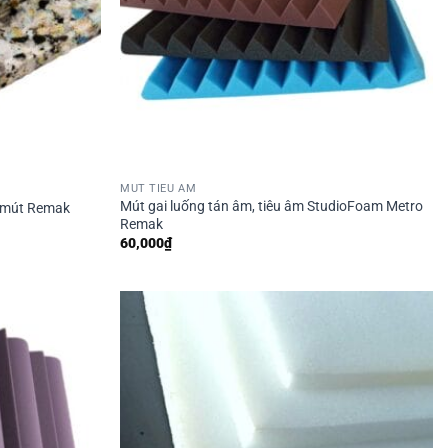
MÚT TIÊU ÂM
Mút gai luống tán âm, tiêu âm StudioFoam Metro
m mút Remak
Remak
60,000
₫