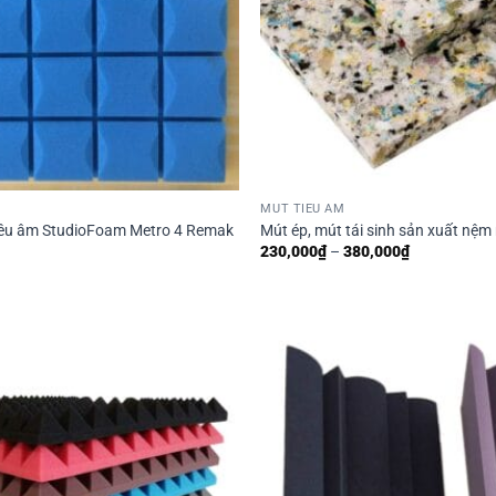
MÚT TIÊU ÂM
iêu âm StudioFoam Metro 4 Remak
Mút ép, mút tái sinh sản xuất nệ
Khoảng
230,000
₫
–
380,000
₫
giá:
từ
230,000₫
đến
380,000₫