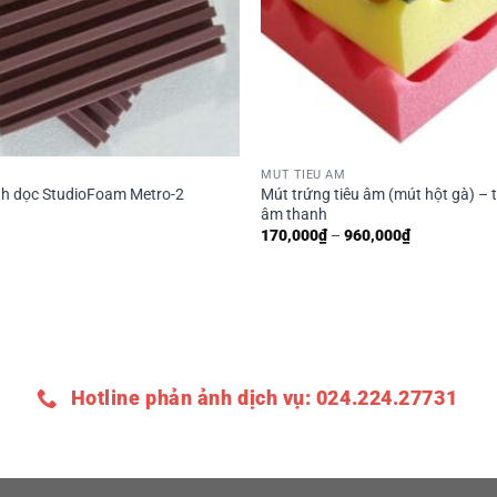
MÚT TIÊU ÂM
nh dọc StudioFoam Metro-2
Mút trứng tiêu âm (mút hột gà) – 
âm thanh
Khoảng
170,000
₫
–
960,000
₫
giá:
từ
170,000₫
đến
960,000₫
Hotline phản ảnh dịch vụ: 024.224.27731