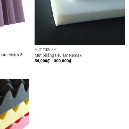
MÚT TIÊU ÂM
Foam Metro-3
Mút phẳng tiêu âm Remak
Khoảng
56,000
₫
–
300,000
₫
giá:
từ
56,000₫
đến
300,000₫