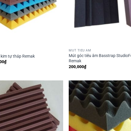
MÚT TIÊU ÂM
Mút góc tiêu âm Basstrap Studio
m kim tự tháp Remak
Remak
Khoảng
00
₫
giá:
200,000
₫
từ
50,000₫
đến
70,000₫