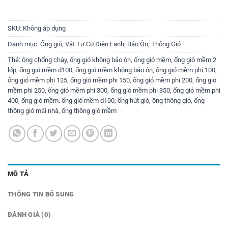
SKU:
Không áp dụng
Danh mục:
Ống gió
,
Vật Tư Cơ Điện Lạnh, Bảo Ôn, Thông Gió
Thẻ:
ông chống cháy
,
ống gió không bảo ôn
,
ống gió mềm
,
ống gió mềm 2
lớp
,
ống gió mềm d100
,
ống gió mềm không bảo ôn
,
ống gió mềm phi 100
,
ống gió mềm phi 125
,
ống gió mềm phi 150
,
ống gió mềm phi 200
,
ống gió
mềm phi 250
,
ống gió mềm phi 300
,
ống gió mềm phi 350
,
ống gió mềm phi
400
,
ống gió mềm. ống gió mềm d100
,
ống hút gió
,
ông thông gió
,
ống
thông gió mái nhà
,
ống thông gió mềm
MÔ TẢ
THÔNG TIN BỔ SUNG
ĐÁNH GIÁ (0)