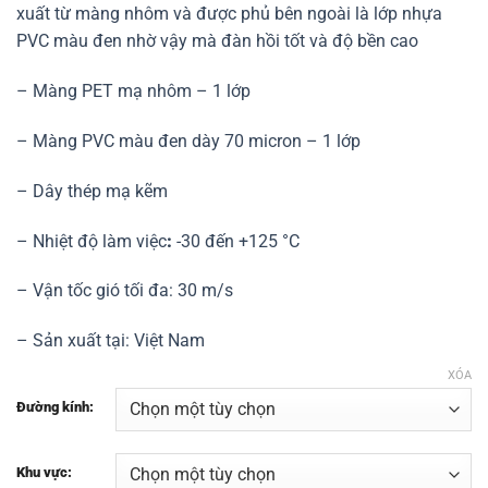
xuất từ màng nhôm và được phủ bên ngoài là lớp nhựa
đến
PVC màu đen nhờ vậy mà đàn hồi tốt và độ bền cao
315,000₫
– Màng PET mạ nhôm – 1 lớp
– Màng PVC màu đen dày 70 micron – 1 lớp
– Dây thép mạ kẽm
– Nhiệt độ làm việc
:
-30 đến +125 °C
– Vận tốc gió tối đa: 30 m/s
– Sản xuất tại: Việt Nam
XÓA
Đường kính:
Khu vực: