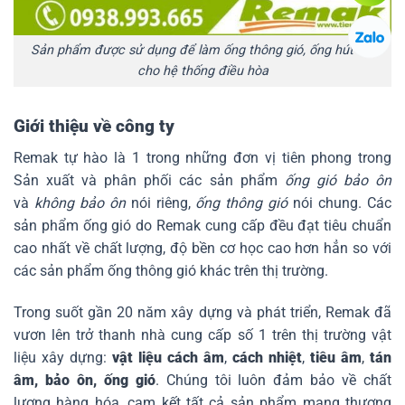
Sản phẩm được sử dụng để làm ống thông gió, ống hút khí
cho hệ thống điều hòa
Giới thiệu về công ty
Remak tự hào là 1 trong những đơn vị tiên phong trong
Sản xuất và phân phối các sản phẩm
ống gió bảo ôn
và
không bảo ôn
nói riêng,
ống thông gió
nói chung. Các
sản phẩm ống gió do Remak cung cấp đều đạt tiêu chuẩn
cao nhất về chất lượng, độ bền cơ học cao hơn hẳn so với
các sản phẩm ống thông gió khác trên thị trường.
Trong suốt gần 20 năm xây dựng và phát triển, Remak đã
vươn lên trở thanh nhà cung cấp số 1 trên thị trường vật
liệu xây dựng:
vật liệu cách âm
,
cách nhiệt
,
tiêu âm
,
tán
âm,
bảo ôn,
ống gió
.
Chúng tôi luôn đảm bảo về chất
lượng hàng hóa, cam kết tất cả sản phẩm mang thương