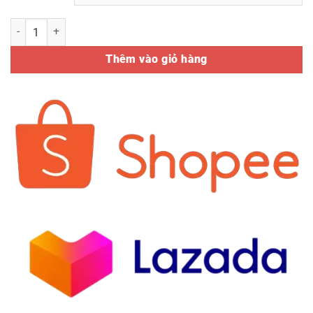
Ống gió mềm không bảo ôn 2 lớp Remak số lượng
Thêm vào giỏ hàng