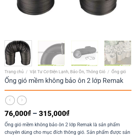
Trang chủ
/
Vật Tư Cơ Điện Lạnh, Bảo Ôn, Thông Gió
/
Ống gió
Ống gió mềm không bảo ôn 2 lớp Remak
Khoảng
76,000
₫
–
315,000
₫
giá:
Ống gió mềm không bảo ôn 2 lớp Remak là sản phẩm
từ
chuyên dùng cho mục đích thông gió. Sản phẩm được sản
76,000₫