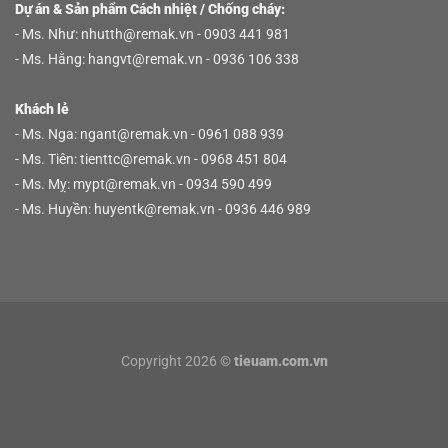
Dự án & Sản phẩm Cách nhiệt / Chống cháy:
- Ms. Như:
nhutth@remak.vn
- 0903 441 981
- Ms. Hằng:
hangvt@remak.vn
- 0936 106 338
Khách lẻ
- Ms. Nga:
ngant@remak.vn
- 0961 088 939
- Ms. Tiên:
tienttc@remak.vn
- 0968 451 804
- Ms. Mỵ:
mypt@remak.vn
- 0934 590 499
- Ms. Huyền:
huyentk@remak.vn
- 0936 446 989
Xin chào! Em là chuyên
viên tư vấn của Remak
Copyright 2026 ©
tieuam.com.vn