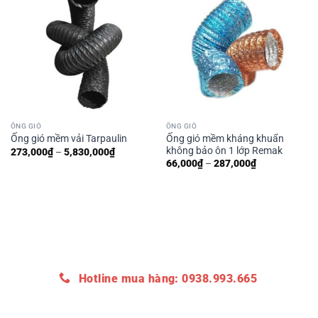
ỐNG GIÓ
ỐNG GIÓ
Ống gió mềm kháng khuẩn
Ống gió mềm vải Tarpaulin
không bảo ôn 1 lớp Remak
Khoảng
273,000
₫
–
5,830,000
₫
giá:
Khoảng
66,000
₫
–
287,000
₫
từ
giá:
273,000₫
từ
đến
66,000₫
5,830,000₫
đến
287,000₫
Hotline mua hàng: 0938.993.665