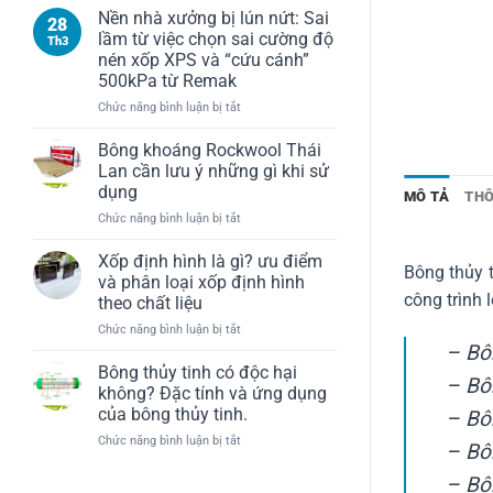
Loạt
Nền nhà xưởng bị lún nứt: Sai
28
Công
lầm từ việc chọn sai cường độ
Th3
Trình
nén xốp XPS và “cứu cánh”
Quy
500kPa từ Remak
Mô
Lớn
ở
Chức năng bình luận bị tắt
Tin
Nền
Chọn
nhà
Bông khoáng Rockwool Thái
Vật
xưởng
Lan cần lưu ý những gì khi sử
Liệu
bị
dụng
MÔ TẢ
THÔ
Cách
lún
Âm,
ở
Chức năng bình luận bị tắt
nứt:
Cách
Bông
Sai
Nhiệt
khoáng
lầm
Xốp định hình là gì? ưu điểm
Bông thủy t
Remak
Rockwool
từ
và phân loại xốp định hình
Thái
việc
công trình 
theo chất liệu
Lan
chọn
ở
Chức năng bình luận bị tắt
cần
sai
–
Bô
Xốp
lưu
cường
định
ý
độ
Bông thủy tinh có độc hại
–
Bô
hình
những
nén
không? Đặc tính và ứng dụng
là
gì
xốp
của bông thủy tinh.
–
Bô
gì?
khi
XPS
ở
Chức năng bình luận bị tắt
ưu
sử
và
–
Bô
Bông
điểm
dụng
“cứu
thủy
và
–
Bô
cánh”