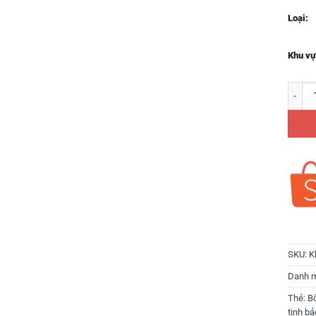
Loại:
Khu vự
Bông t
SKU:
K
Danh 
Thẻ:
B
tinh bả