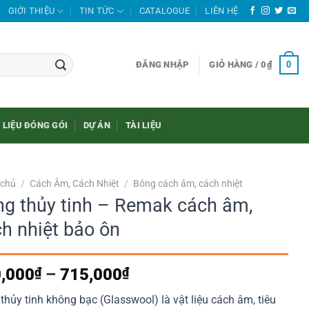
GIỚI THIỆU
TIN TỨC
CATALOGUE
LIÊN HỆ
0
ĐĂNG NHẬP
GIỎ HÀNG /
0
₫
 LIỆU ĐÓNG GÓI
DỰ ÁN
TÀI LIỆU
 chủ
/
Cách Âm, Cách Nhiệt
/
Bông cách âm, cách nhiệt
g thủy tinh – Remak cách âm,
h nhiệt bảo ôn
Khoảng
,000
₫
–
715,000
₫
giá:
thủy tinh không bạc (Glasswool) là vật liệu cách âm, tiêu
từ