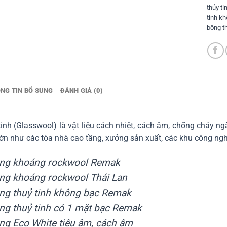
thủy ti
tinh k
bông th
NG TIN BỔ SUNG
ĐÁNH GIÁ (0)
inh (Glasswool) là vật liệu cách nhiệt, cách âm, chống cháy n
lớn như các tòa nhà cao tầng, xưởng sản xuất, các khu công ngh
ng khoáng rockwool Remak
ng khoáng rockwool Thái Lan
ng thuỷ tinh không bạc Remak
ng thuỷ tinh có 1 mặt bạc Remak
ng Eco White tiêu âm, cách âm