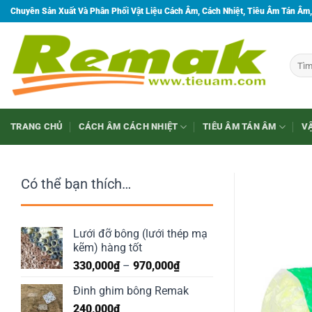
Bỏ
Chuyên Sản Xuất Và Phân Phối Vật Liệu Cách Âm, Cách Nhiệt, Tiêu Âm Tán Âm,
qua
nội
dung
Tìm
kiếm:
TRANG CHỦ
CÁCH ÂM CÁCH NHIỆT
TIÊU ÂM TÁN ÂM
VẬ
Có thể bạn thích…
Lưới đỡ bông (lưới thép mạ
kẽm) hàng tốt
Khoảng
330,000
₫
–
970,000
₫
giá:
Đinh ghim bông Remak
từ
240,000
₫
330,000₫