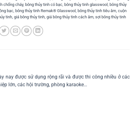
nh chống cháy
,
bông thủy tinh có bạc
,
bông thủy tinh glasswool
,
bông thủy
hông bạc
,
bông thủy tinh Remak® Glasswool
,
bông thủy tinh tiêu âm
,
cuộn
ủy tinh
,
giá bông thủy tinh
,
giá bông thủy tinh cách âm
,
sợi bông thủy tinh
gày nay được sử dụng rộng rãi và được thi công nhiều ở các
iệp lớn, các hội trường, phòng karaoke…