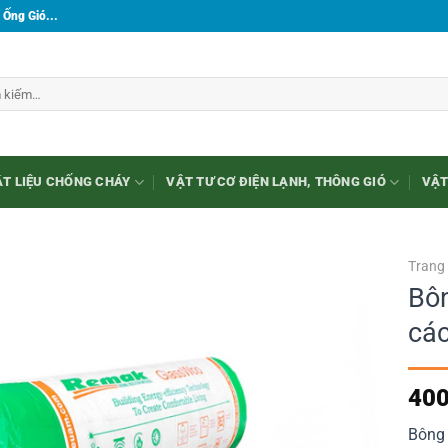
 Ống Gió...
T LIỆU CHỐNG CHÁY
VẬT TƯ CƠ ĐIỆN LẠNH, THÔNG GIÓ
VẬT
Trang
Bôn
các
400
Bông 