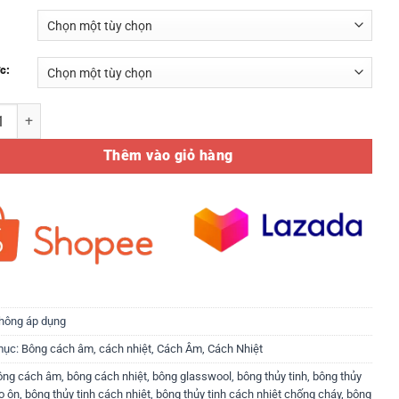
c:
hủy tinh - Remak cách âm, cách nhiệt bảo ôn số lượng
Thêm vào giỏ hàng
hông áp dụng
mục:
Bông cách âm, cách nhiệt
,
Cách Âm, Cách Nhiệt
ông cách âm
,
bông cách nhiệt
,
bông glasswool
,
bông thủy tinh
,
bông thủy
o ôn
,
bông thủy tinh cách nhiệt
,
bông thủy tinh cách nhiệt chống cháy
,
bông