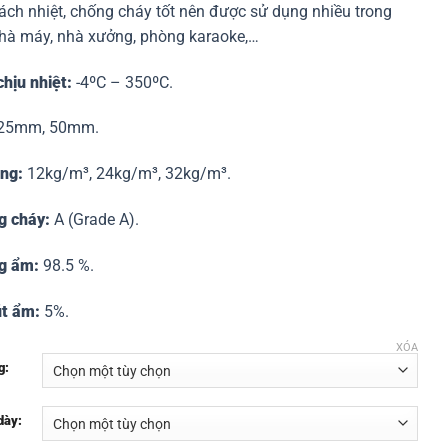
ách nhiệt, chống cháy tốt nên được sử dụng nhiều trong
400,000₫
hà máy, nhà xưởng, phòng karaoke,…
đến
715,000₫
hịu nhiệt:
-4ºC – 350ºC.
25mm, 50mm.
ọng:
12kg/m³, 24kg/m³, 32kg/m³.
g cháy:
A (Grade A).
g ẩm:
98.5 %.
t ẩm:
5%.
XÓA
g:
dày: