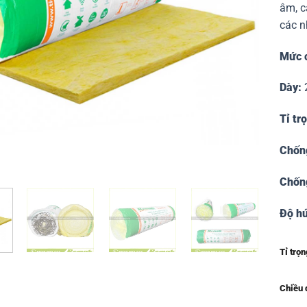
âm, c
các n
Mức c
Dày:
Tỉ tr
Chốn
Chốn
Độ hú
Tỉ trọn
Chiều 